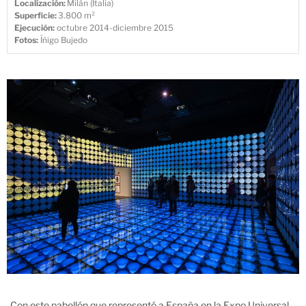
Localización:
Milán (Italia)
Superficie:
3.800 m²
Ejecución:
octubre 2014-diciembre 2015
Fotos:
Íñigo Bujedo
Con este pabellón que representó a España en la Expo Universal,